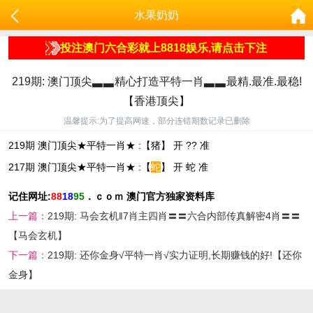
水果奶奶
投注澳门六合彩就上8818娱乐,请点击下注
219期: 澳门顶尖▃▃精心打造平特一肖▃▃最精.最准.最稳!
【香港顶尖】
温馨提示:为了提高网速，部分连错期数记录已删除
219期 澳门顶尖★平特一肖★ :【猪】 开 ?? 准
217期 澳门顶尖★平特一肖★ :【
蛇
】 开 蛇 准
记住网址:
88
18
95
．ｃｏｍ 澳门官方独家资料库
上一篇：
219期: 马会玄机‖7肖主四肖〓〓六合内部传真解密4肖〓〓
【马会玄机】
下一篇：
219期: 还你金身√平特一肖√实力证明,长期赚钱的好!【还你
金身】