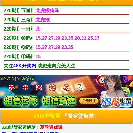
220期〖五肖〗
龙虎猴猪马
220期〖三肖〗
龙虎猴
220期〖一肖〗
龙
220期〖⑩码〗
15.27.27.39.23.35.20.32.25.37
220期〖⑥码〗
15.27.27.39.23.35
220期〖①码〗
15
关注
48K开奖网
,助您走向完美人生
8818开奖网
『管家婆解梦』
220期管家婆解梦：
夏季遇虎啸