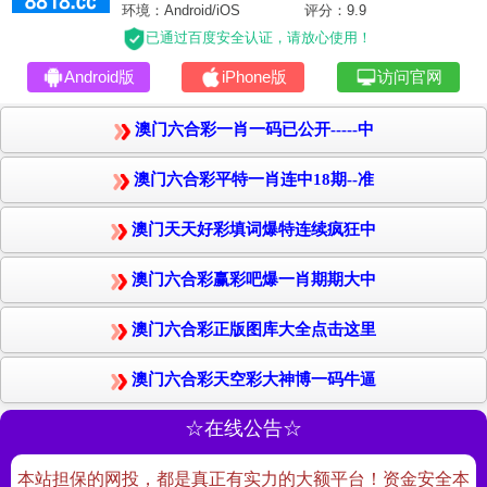
环境：Android/iOS
评分：9.9
已通过百度安全认证，请放心使用！
Android版
iPhone版
访问官网
澳门六合彩一肖一码已公开-----中
澳门六合彩平特一肖连中18期--准
澳门天天好彩填词爆特连续疯狂中
澳门六合彩赢彩吧爆一肖期期大中
澳门六合彩正版图库大全点击这里
澳门六合彩天空彩大神博一码牛逼
☆在线公告☆
本站担保的网投，都是真正有实力的大额平台！资金安全本