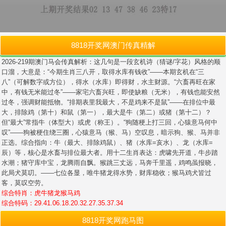
8818开奖网澳门传真精解
2026-219期澳门马会传真解析：这几句是一段玄机诗（猜谜/字花）风格的顺
口溜，大意是：“今期生肖三八开，取得水库有钱收”——本期玄机在“三
八”（可解数字或方位），得水（水库）即得财，水主财源。“六畜再旺在家
中，有钱无米能过冬”——家宅六畜兴旺，即使缺粮（无米），有钱也能安然
过冬，强调财能抵物。“排期表里我最大，不是鸡来不是鼠”——在排位中最
大，排除鸡（第十）和鼠（第一），最大是牛（第二）或猪（第十二）？
但“最大”常指牛（体型大）或虎（称王）。“狗随梗上打三回，心猿意马何中
叹”——狗被梗住绕三圈，心猿意马（猴、马）空叹息，暗示狗、猴、马并非
正选。综合指向：牛（最大、排除鸡鼠）、猪（水库=亥水）、龙（水库=
辰）等，核心是水畜与排位最大者。用十二生肖表达：虎啸先开道，牛步踏
水潮；猪守库中宝，龙腾雨自飘。猴跳三丈远，马奔千里遥，鸡鸣虽报晓，
此局犬莫叨。——七位各显，唯牛猪龙得水势，财库稳收；猴马鸡犬皆过
客，莫叹空劳。
综合特肖：虎牛猪龙猴马鸡
综合特码：29.41.06.18.20.32.27.35.37.34
8818开奖网跑马图