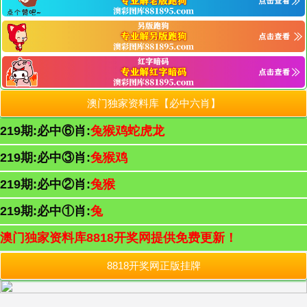
澳门独家资料库【必中六肖】
219期:必中⑥肖:
兔猴鸡蛇虎龙
219期:必中③肖:
兔猴鸡
219期:必中②肖:
兔猴
219期:必中①肖:
兔
澳门独家资料库8818开奖网提供免费更新！
8818开奖网正版挂牌