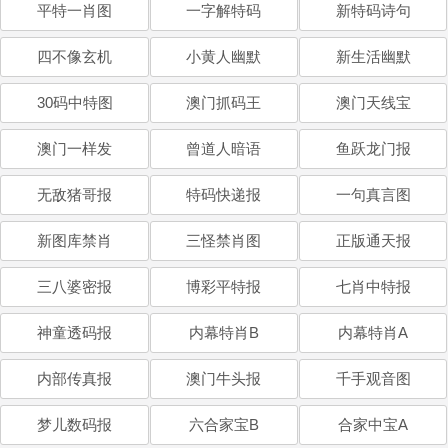
平特一肖图
一字解特码
新特码诗句
四不像玄机
小黄人幽默
新生活幽默
30码中特图
澳门抓码王
澳门天线宝
澳门一样发
曾道人暗语
鱼跃龙门报
无敌猪哥报
特码快递报
一句真言图
新图库禁肖
三怪禁肖图
正版通天报
三八婆密报
博彩平特报
七肖中特报
神童透码报
内幕特肖B
内幕特肖A
内部传真报
澳门牛头报
千手观音图
梦儿数码报
六合家宝B
合家中宝A