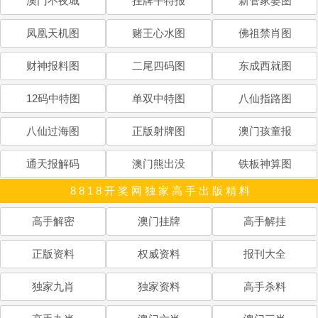
澳门不夜城
挂牌平特报
新管家婆图
凤凰天机图
赌王心水图
佛祖禁肖图
财神报料图
二尾四码图
东成西就图
12码中特图
单双中特图
八仙指路图
八仙过海图
正版射牌图
澳门孩童报
通天报解码
澳门熊出没
铁板神算图
8818开奖网独家高手出版精料
高手解密
澳门挂牌
高手解挂
正版资料
权威资料
报刊大全
独家九肖
独家资料
高手杀料