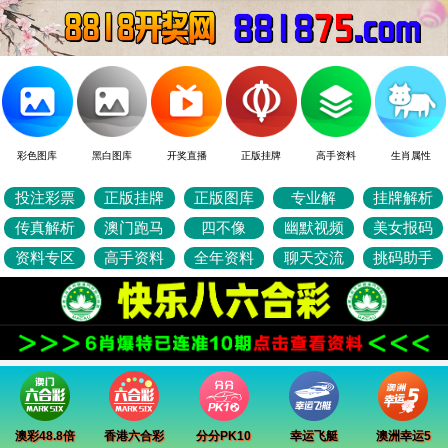
彩色图库
黑白图库
开奖直播
正版挂牌
高手资料
生肖属性
投注彩票
正版挂牌
正版图库
专业解
挂牌解析
传真解析
澳门跑马
四不像
幽默视频
美女报码
资料专区
高手资料
全年资料
聊天交流
挑码助手
澳彩48.8倍
香港六合彩
分分PK10
幸运飞艇
澳洲幸运5