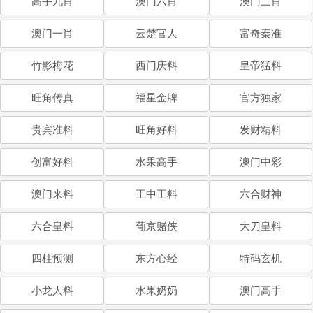
高手九肖
澳门六肖
澳门三肖
澳门一肖
云楚官人
富奇秦准
竹影梅花
西门庆料
皇帝猛料
旺角传真
福星金牌
官方独家
贵宾准料
旺角好料
发财精料
创富好料
水果高手
澳门中彩
澳门来料
王中王料
六合财神
六合皇料
葡京赌侠
大刀皇料
四柱预测
东方心经
特码玄机
小龙人料
水果奶奶
澳门高手