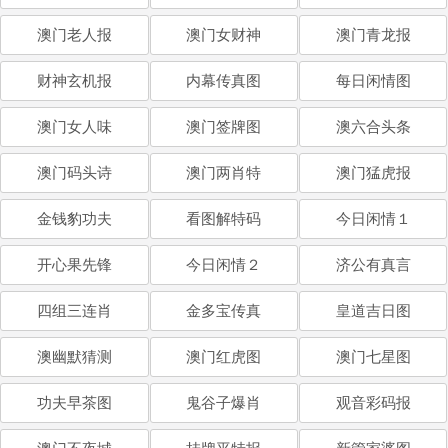
澳门老人报
澳门女财神
澳门青龙报
财神玄机报
内幕传真图
每日闲情图
澳门女人味
澳门签牌图
澳六合头条
澳门码头诗
澳门两肖特
澳门猛虎报
金钱豹功夫
看图解特码
今日闲情１
开心果先锋
今日闲情２
济公有真言
四组三连肖
金多宝传真
皇道吉日图
澳幽默猜测
澳门红虎图
澳门七星图
功夫早茶图
鬼谷子爆肖
观音彩码报