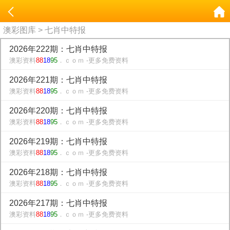
澳彩图库
> 七肖中特报
2026年222期：七肖中特报
澳彩资料
88
18
95
．ｃｏｍ -更多免费资料
2026年221期：七肖中特报
澳彩资料
88
18
95
．ｃｏｍ -更多免费资料
2026年220期：七肖中特报
澳彩资料
88
18
95
．ｃｏｍ -更多免费资料
2026年219期：七肖中特报
澳彩资料
88
18
95
．ｃｏｍ -更多免费资料
2026年218期：七肖中特报
澳彩资料
88
18
95
．ｃｏｍ -更多免费资料
2026年217期：七肖中特报
澳彩资料
88
18
95
．ｃｏｍ -更多免费资料