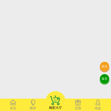
投注
留言
购彩大厅
首页
图库
优惠
地盘