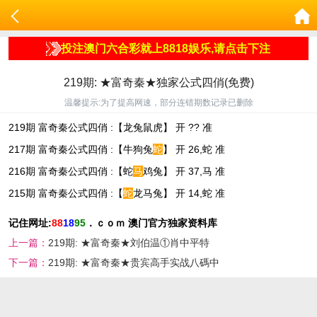
投注澳门六合彩就上8818娱乐,请点击下注
219期: ★富奇秦★独家公式四俏(免费)
温馨提示:为了提高网速，部分连错期数记录已删除
219期 富奇秦公式四俏 :【龙兔鼠虎】 开 ?? 准
217期 富奇秦公式四俏 :【牛狗兔
蛇
】 开 26,蛇 准
216期 富奇秦公式四俏 :【蛇
马
鸡兔】 开 37,马 准
215期 富奇秦公式四俏 :【
蛇
龙马兔】 开 14,蛇 准
记住网址:
88
18
95
．ｃｏｍ 澳门官方独家资料库
上一篇：
219期: ★富奇秦★刘伯温①肖中平特
下一篇：
219期: ★富奇秦★贵宾高手实战八碼中