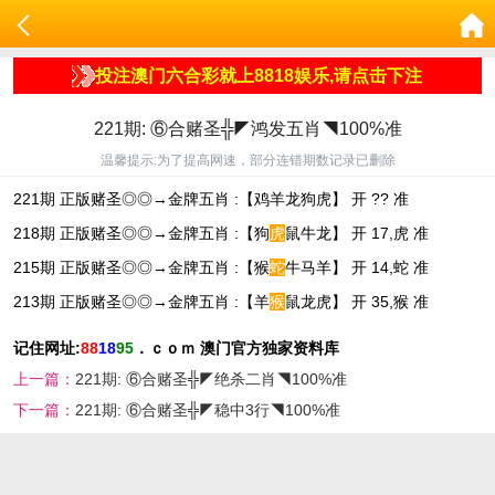
投注澳门六合彩就上8818娱乐,请点击下注
221期: ⑥合赌圣╬◤鸿发五肖◥100%准
温馨提示:为了提高网速，部分连错期数记录已删除
221期 正版赌圣◎◎→金牌五肖 :【鸡羊龙狗虎】 开 ?? 准
218期 正版赌圣◎◎→金牌五肖 :【狗
虎
鼠牛龙】 开 17,虎 准
215期 正版赌圣◎◎→金牌五肖 :【猴
蛇
牛马羊】 开 14,蛇 准
213期 正版赌圣◎◎→金牌五肖 :【羊
猴
鼠龙虎】 开 35,猴 准
记住网址:
88
18
95
．ｃｏｍ 澳门官方独家资料库
上一篇：
221期: ⑥合赌圣╬◤绝杀二肖◥100%准
下一篇：
221期: ⑥合赌圣╬◤稳中3行◥100%准