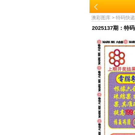
澳彩图库
>
特码快
2025137期：特