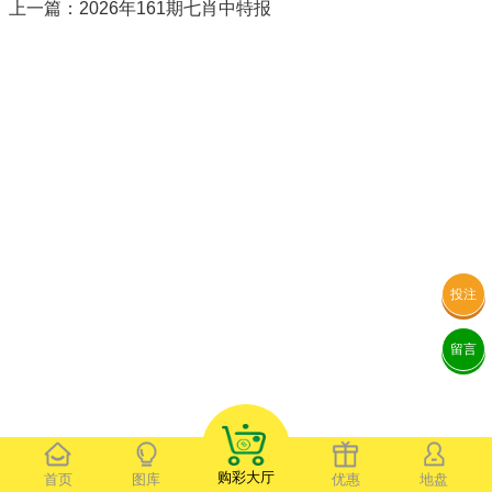
上一篇：2026年161期七肖中特报
投注
留言
购彩大厅
首页
图库
优惠
地盘