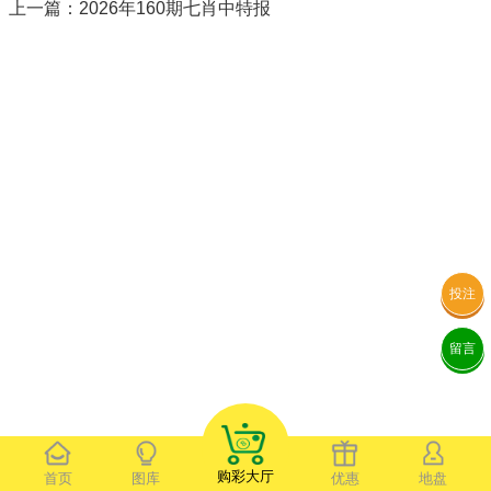
上一篇：2026年160期七肖中特报
投注
留言
购彩大厅
首页
图库
优惠
地盘