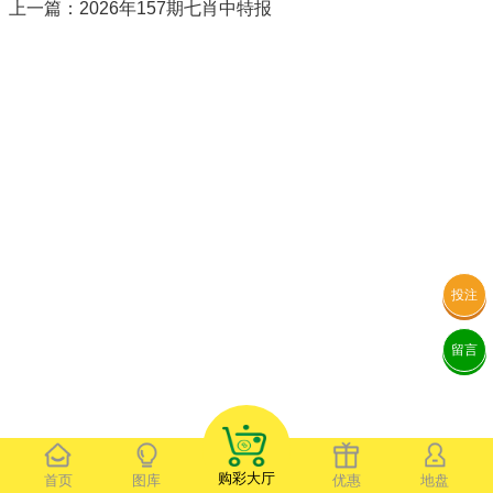
上一篇：2026年157期七肖中特报
投注
留言
购彩大厅
首页
图库
优惠
地盘